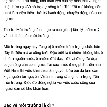
hệ sinh thái (đa dạng, tính toàn vẹn của hệ sinh thái và ngăn
chặn bức xạ UV) hỗ trợ sự sống trên Trái đất mà không cần
phải làm việc thêm. bất kỳ hành động. chuyển động của con
người.
Thứ tư: Môi trường là nơi tạo ra các giá trị tâm lý, thẩm mỹ
và tinh thần của môi trường.
Môi trường ngày nay đang bị ô nhiễm trầm trọng, chắc hẳn
đây là điều mà ai cũng biết. Đặc biệt là ô nhiễm không khí, ô
nhiễm nguồn nước, ô nhiễm đất đai,… đã và đang đe dọa
cuộc sống của con người. Tại các nước đang phát triển như
Việt Nam thì việc khai thác tài nguyên bừa bãi đã làm cạn
kiệt nguồn tài nguyên. Và ảnh hưởng rất nghiêm trọng đến
môi trường. Điều đó đồng nghĩa với việc cuộc sống của
người dân sẽ khó khăn hơn.
Bảo vệ môi trường là gì ?