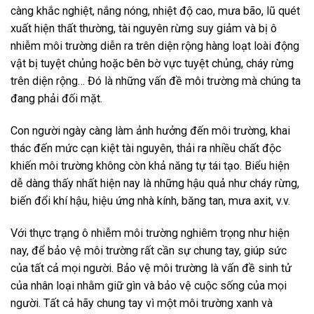
càng khắc nghiệt, nắng nóng, nhiệt độ cao, mưa bão, lũ quét
xuất hiện thất thường, tài nguyên rừng suy giảm và bị ô
nhiễm môi trường diễn ra trên diện rộng hàng loạt loài động
vật bị tuyệt chủng hoặc bên bờ vực tuyệt chủng, cháy rừng
trên diện rộng… Đó là những vấn đề môi trường mà chúng ta
đang phải đối mặt.
Con người ngày càng làm ảnh hưởng đến môi trường, khai
thác đến mức cạn kiệt tài nguyên, thải ra nhiều chất độc
khiến môi trường không còn khả năng tự tái tạo. Biểu hiện
dễ dàng thấy nhất hiện nay là những hậu quả như cháy rừng,
biến đổi khí hậu, hiệu ứng nhà kính, băng tan, mưa axit, v.v.
Với thực trạng ô nhiễm môi trường nghiêm trọng như hiện
nay, để bảo vệ môi trường rất cần sự chung tay, giúp sức
của tất cả mọi người. Bảo vệ môi trường là vấn đề sinh tử
của nhân loại nhằm giữ gìn và bảo vệ cuộc sống của mọi
người. Tất cả hãy chung tay vì một môi trường xanh và