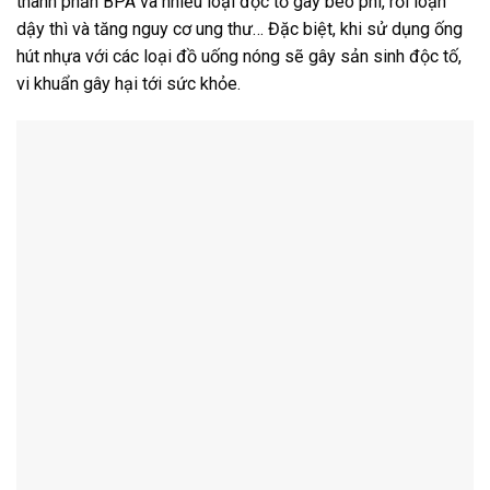
thành phần BPA và nhiều loại độc tố gây béo phì, rối loạn
dậy thì và tăng nguy cơ ung thư… Đặc biệt, khi sử dụng ống
hút nhựa với các loại đồ uống nóng sẽ gây sản sinh độc tố,
vi khuẩn gây hại tới sức khỏe.