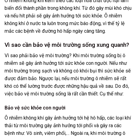
Ô nhiễm không khí kèm theo các loại hóa chất độc hại làm
biến đổi thành phần trong không khí. Từ đó gây mùi khó chịu
và nếu hít phải sẽ gây ảnh hưởng tới sức khỏe. Ô nhiễm
không khí ở nước ta luôn trong mức báo động, vì thế tỷ lệ
mắc các bệnh về đường hô hấp ngày càng tăng.
Vì sao cần bảo vệ môi trường sống xung quanh?
Vì sao phải bảo vệ môi trường? Khi môi trường sống bị ô
nhiễm sẽ gây ảnh hưởng tới sức khỏe con người. Nếu như
môi trường trong sạch và không có khói bụi thì sức khỏe sẽ
được đảm bảo. Ngược lại, nếu môi trường ô nhiễm sẽ rất
khó có thể lường trước được những hậu quả về sau. Do đó,
việc bảo vệ môi trường sống là rất cần thiết. Cụ thể như:
Bảo vệ sức khỏe con người
Ô nhiễm không khí gây ảnh hưởng tới hệ hô hấp, các loại khí
thải từ môi trường gây ảnh hưởng tới phổi và gây ra các
bệnh như: Vô sinh, viêm phổi,… Ngoài ra, khi môi trường ô