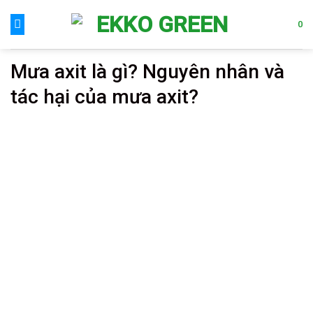
Skip
to
0
content
Mưa axit là gì? Nguyên nhân và
tác hại của mưa axit?