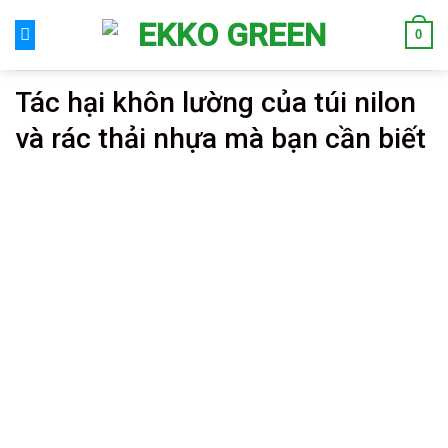
Skip
0
to
content
Tác hại khôn lường của túi nilon
và rác thải nhựa mà bạn cần biết